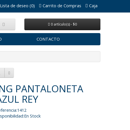
Lista de deseo (0)
Carrito de Compras
Caja
0 artículo(s) - $0
O
CONTACTO
ING PANTALONETA
AZUL REY
ferencia:1412
sponibilidad:En Stock