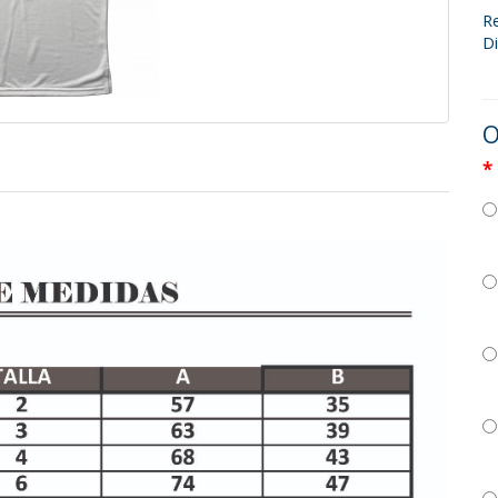
R
Di
O