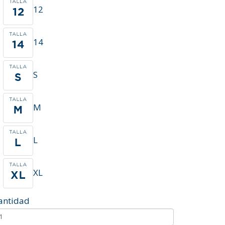
12
14
S
M
L
XL
antidad